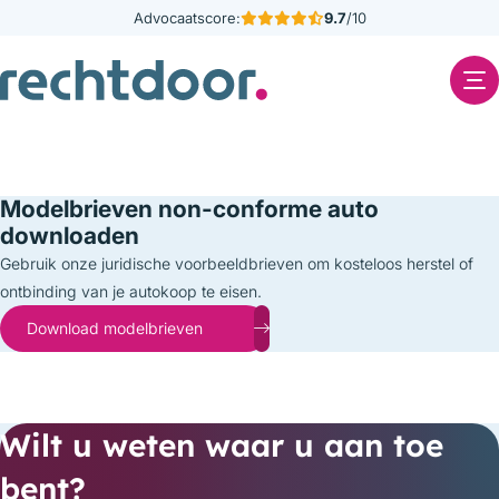
Advocaatscore:
9.7
/10
Home
Modelbrieven non-conforme auto
downloaden
Rechtdoor.
Gebruik onze juridische voorbeeldbrieven om kosteloos herstel of
ontbinding van je autokoop te eisen.
Diensten
Download modelbrieven
Tarieven
Referenties
Wilt u weten waar u aan toe
Kennisbank
bent?